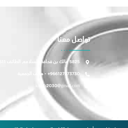
تواصل معنا
5825 مالك بن قحافة، السلامه, الطائف 26511 ، السعودية
966127373730+ - هاتف الجمعية
khada2030@gmail.com