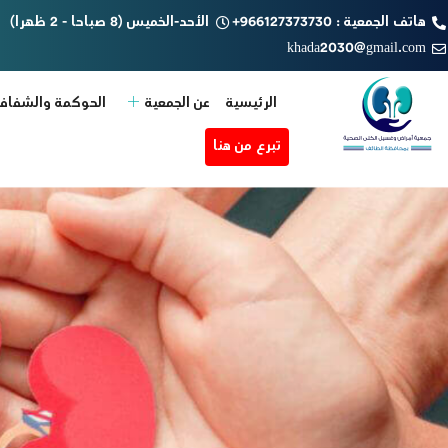
هاتف الجمعية : 966127373730+
الأحد-الخميس (8 صباحا - 2 ظهرا)
khada2030@gmail.com
الرئيسية
عن الجمعية
الحوكمة والشفافي
تبرع من هنا