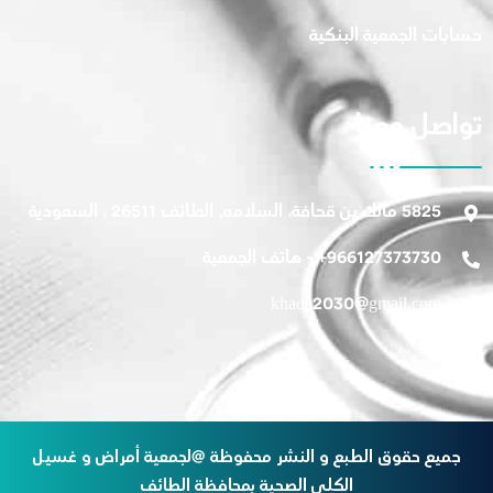
حسابات الجمعية البنكية
تواصل معنا
5825 مالك بن قحافة، السلامه, الطائف 26511 ، السعودية
966127373730+ - هاتف الجمعية
khada2030@gmail.com
جميع حقوق الطبع و النشر محفوظة @لجمعية أمراض و غسيل
الكلي الصحية بمحافظة الطائف