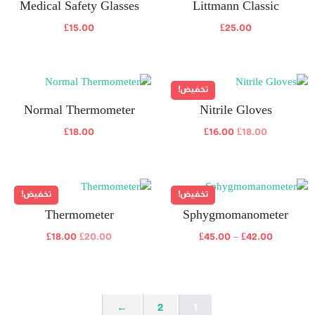
Medical Safety Glasses
Littmann Classic
£
15.00
£
25.00
تخفيض!
Normal Thermometer
Nitrile Gloves
£
18.00
£
16.00
£
18.00
تخفيض!
تخفيض!
Thermometer
Sphygmomanometer
£
18.00
£
20.00
£
45.00
–
£
42.00
←
2
1