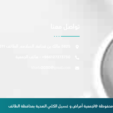
تواصل معنا
5825 مالك بن قحافة، السلامه, الطائف 26511 ، السعودية
966127373730+ - هاتف الجمعية
khada2030@gmail.com
محفوظة @لجمعية أمراض و غسيل الكلي الصحية بمحافظة الطائف