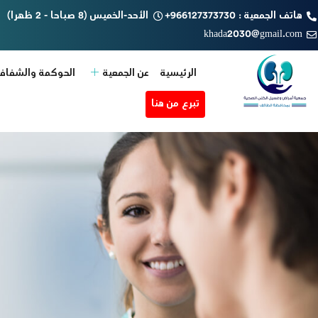
هاتف الجمعية : 966127373730+
الأحد-الخميس (8 صباحا - 2 ظهرا)
khada2030@gmail.com
الرئيسية
عن الجمعية
الحوكمة والشفافي
تبرع من هنا